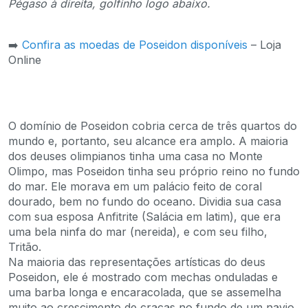
Pégaso à direita, golfinho logo abaixo.
➡️
Confira as moedas de Poseidon disponíveis
– Loja
Online
O domínio de Poseidon cobria cerca de três quartos do
mundo e, portanto, seu alcance era amplo. A maioria
dos deuses olimpianos tinha uma casa no Monte
Olimpo, mas Poseidon tinha seu próprio reino no fundo
do mar. Ele morava em um palácio feito de coral
dourado, bem no fundo do oceano. Dividia sua casa
com sua esposa Anfitrite (Salácia em latim), que era
uma bela ninfa do mar (nereida), e com seu filho,
Tritão.
Na maioria das representações artísticas do deus
Poseidon, ele é mostrado com mechas onduladas e
uma barba longa e encaracolada, que se assemelha
muito ao crescimento de cracas no fundo de um navio.