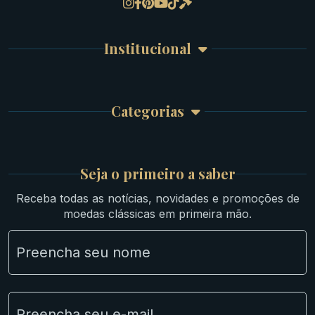
Gregas
Detalhes da conta
Romanas
Meus Pedidos
Byzantinas
Institucional
Carrinho de Compra
Bíblicas
Finalizar Compra
Celtas
Garantia e Frete
Culturas Orientais
Categorias
Atendimento
Ouro
Mapa do Site
Prata
Medievais e Modernas
Britsh
Seja o primeiro a saber
Ibéricas
Receba todas as notícias, novidades e promoções de
Lotes Grandes
moedas clássicas em primeira mão.
Material Numismático
NGC e NNC Encapsuladas
Novidades
Uncleaned Coins