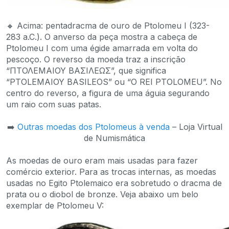
🔸 Acima: pentadracma de ouro de Ptolomeu I (323-
283 a.C.). O anverso da peça mostra a cabeça de
Ptolomeu I com uma égide amarrada em volta do
pescoço. O reverso da moeda traz a inscrição
“ΠΤΟΛEMAIOY BAΣΙΛΕΩΣ”, que significa
“PTOLEMAIOY BASILEOS” ou “O REI PTOLOMEU”. No
centro do reverso, a figura de uma águia segurando
um raio com suas patas.
➡️
Outras moedas dos Ptolomeus à venda
– Loja Virtual
de Numismática
As moedas de ouro eram mais usadas para fazer
comércio exterior. Para as trocas internas, as moedas
usadas no Egito Ptolemaico era sobretudo o dracma de
prata ou o diobol de bronze. Veja abaixo um belo
exemplar de Ptolomeu V: