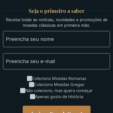
Medievais e Modernas
Britsh
Seja o primeiro a saber
Ibéricas
Receba todas as notícias, novidades e promoções de
Lotes Grandes
moedas clássicas em primeira mão.
Material Numismático
NGC e NNC Encapsuladas
Novidades
Uncleaned Coins
Coleciono Moedas Romanas
Coleciono Moedas Gregas
Não coleciono, mas quero começar
Apenas gosto de História