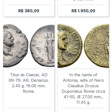
R$
380,00
R$
1.950,00
Titus as Caesar, AD
In the name of
69-79. AR, Denarius.
Antonia, wife of Nero
2.45 g. 19.06 mm.
Claudius Drusus
Rome.
Dupondius Rome circa
41-50, Æ 27.00 mm.,
11.45 g.