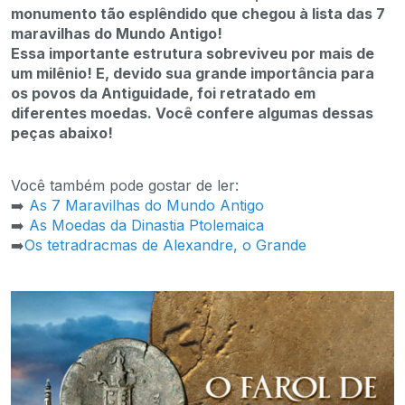
monumento tão esplêndido que chegou à lista das 7
maravilhas do Mundo Antigo!
Essa importante estrutura sobreviveu por mais de
um milênio! E, devido sua grande importância para
os povos da Antiguidade, foi retratado em
diferentes moedas. Você confere algumas dessas
peças abaixo!
Você também pode gostar de ler:
➡️
As 7 Maravilhas do Mundo Antigo
➡️
As Moedas da Dinastia Ptolemaica
➡️
Os tetradracmas de Alexandre, o Grande