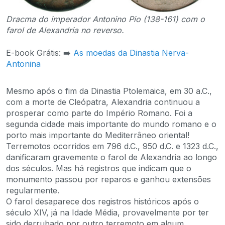
Dracma do imperador Antonino Pio (138-161) com o
farol de Alexandria no reverso.
E-book Grátis: ➡️
As moedas da Dinastia Nerva-
Antonina
Mesmo após o fim da Dinastia Ptolemaica, em 30 a.C.,
com a morte de Cleópatra, Alexandria continuou a
prosperar como parte do Império Romano. Foi a
segunda cidade mais importante do mundo romano e o
porto mais importante do Mediterrâneo oriental!
Terremotos ocorridos em 796 d.C., 950 d.C. e 1323 d.C.,
danificaram gravemente o farol de Alexandria ao longo
dos séculos. Mas há registros que indicam que o
monumento passou por reparos e ganhou extensões
regularmente.
O farol desaparece dos registros históricos após o
século XIV, já na Idade Média, provavelmente por ter
sido derrubado por outro terremoto em algum