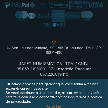
Av. Sen. Laurindo Minhoto, 219 - Vila Dr. Laurindo, Tatuí - SP,
18271-480
JAFET NUMISMATICA LTDA. / CNPJ:
35.858.319/0001-37 | Inscrição Estadual:
687.226.819.110
Utilizamos cookies para garantir que você tenha a melhor
experiência em nosso site.
Termos de privacidade
Se você continuar a usar este site, assumiremos que você
está feliz com isso e concorda com nossos termos e politica
Procon-SP
de privacidade.
Aceitar