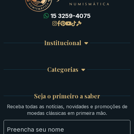
15 3259-4075
Gregas
Detalhes da conta
Romanas
Meus Pedidos
Byzantinas
Institucional
Carrinho de Compra
Bíblicas
Finalizar Compra
Celtas
Garantia e Frete
Culturas Orientais
Categorias
Atendimento
Ouro
Mapa do Site
Prata
Medievais e Modernas
Britsh
Seja o primeiro a saber
Ibéricas
Receba todas as notícias, novidades e promoções de
Lotes Grandes
moedas clássicas em primeira mão.
Material Numismático
NGC e NNC Encapsuladas
Novidades