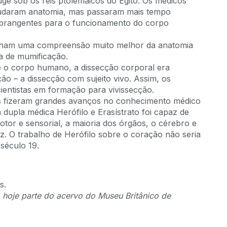
uge sob os reis ptolemaicos do Egito. Os médicos
tudaram anatomia, mas passaram mais tempo
abrangentes para o funcionamento do corpo
tinham uma compreensão muito melhor da anatomia
ia de mumificação.
 o corpo humano, a dissecção corporal era
ão – a dissecção com sujeito vivo. Assim, os
cientistas em formação para vivissecção.
os fizeram grandes avanços no conhecimento médico
 dupla médica Herófilo e Erasístrato foi capaz de
tor e sensorial, a maioria dos órgãos, o cérebro e
ez. O trabalho de Herófilo sobre o coração não seria
século 19.
hoje parte do acervo do Museu Britânico de