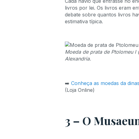
Cada navio que entrasse no en
livros por lei. Os livros eram 
debate sobre quantos livros ha
estimativa típica.
Moeda de prata de Ptolomeu I 
Alexandria.
➡️
Conheça as moedas da dinast
(Loja Online)
3 – O Musaeu