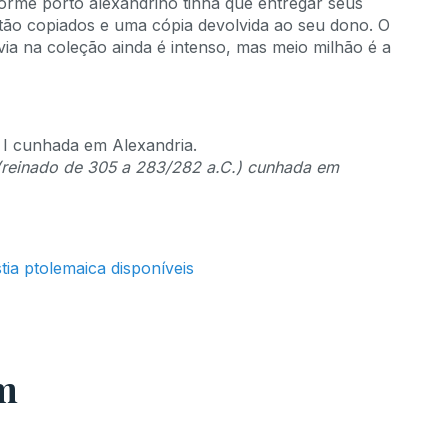
orme porto alexandrino tinha que entregar seus
então copiados e uma cópia devolvida ao seu dono. O
via na coleção ainda é intenso, mas meio milhão é a
(reinado de 305 a 283/282 a.C.) cunhada em
ia ptolemaica disponíveis
m