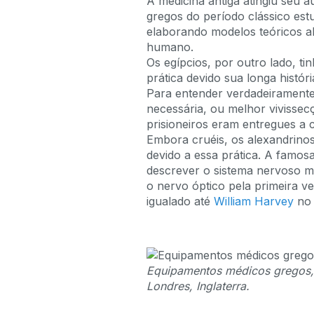
A medicina antiga atingiu seu a
gregos do período clássico es
elaborando modelos teóricos 
humano.
Os egípcios, por outro lado, 
prática devido sua longa histór
Para entender verdadeiramente
necessária, ou melhor vivissecç
prisioneiros eram entregues a 
Embora cruéis, os alexandrin
devido a essa prática. A famosa
descrever o sistema nervoso mo
o nervo óptico pela primeira v
igualado até
William Harvey
no 
Equipamentos médicos gregos, 
Londres, Inglaterra.