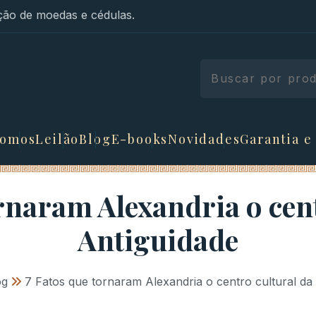
ão de moedas e cédulas.
somos
Leilão
Blog
E-books
Novidades
Garantia e
ornaram Alexandria o cent
Antiguidade
og
»
7 Fatos que tornaram Alexandria o centro cultural da