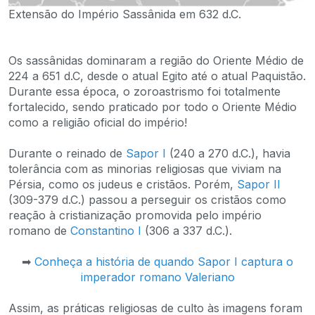
Extensão do Império Sassânida em 632 d.C.
Os sassânidas dominaram a região do Oriente Médio de
224 a 651 d.C, desde o atual Egito até o atual Paquistão.
Durante essa época, o zoroastrismo foi totalmente
fortalecido, sendo praticado por todo o Oriente Médio
como a religião oficial do império!
Durante o reinado de
Sapor I
(240 a 270 d.C.), havia
tolerância com as minorias religiosas que viviam na
Pérsia, como os judeus e cristãos. Porém,
Sapor II
(309-379 d.C.) passou a perseguir os cristãos como
reação à cristianização promovida pelo império
romano de
Constantino I
(306 a 337 d.C.).
➡
Conheça a história de quando Sapor I captura o
imperador romano Valeriano
Assim, as práticas religiosas de culto às imagens foram