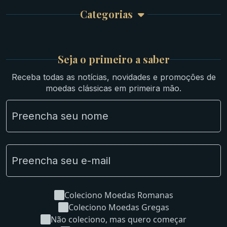
Garantia e Frete
Culturas Orientais
Categorias
Atendimento
Ouro
Mapa do Site
Prata
Medievais e Modernas
Britsh
Seja o primeiro a saber
Ibéricas
Receba todas as notícias, novidades e promoções de
Lotes Grandes
moedas clássicas em primeira mão.
Material Numismático
NGC e NNC Encapsuladas
Novidades
Uncleaned Coins
Coleciono Moedas Romanas
Coleciono Moedas Gregas
Não coleciono, mas quero começar