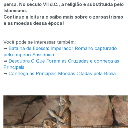
persa. No século VII d.C., a religião é substituída pelo
Islamismo.
Continue a leitura e saiba mais sobre o zoroastrismo
e as moedas dessa época!
Você pode se interessar também:
➡
Batalha de Edessa: Imperador Romano capturado
pelo Império Sassânida
➡
Descubra O Que Foram as Cruzadas e conheça as
Principais
➡
Conheça as Principais Moedas Citadas pela Bíblia