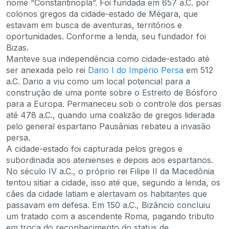
nome “Constantinopla”. Foi fundada em 657 a.C. por
colonos gregos da cidade-estado de Mégara, que
estavam em busca de aventuras, territórios e
oportunidades. Conforme a lenda, seu fundador foi
Bizas.
Manteve sua independência como cidade-estado até
ser anexada pelo rei
Dario I do Império Persa
em 512
a.C. Dario a viu como um local potencial para a
construção de uma ponte sobre o Estreito de Bósforo
para a Europa. Permaneceu sob o controle dos persas
até 478 a.C., quando uma coalizão de gregos liderada
pelo general espartano Pausânias rebateu a invasão
persa.
A cidade-estado foi capturada pelos gregos e
subordinada aos atenienses e depois aos espartanos.
No século IV a.C., o próprio rei Filipe II da Macedônia
tentou sitiar a cidade, isso até que, segundo a lenda, os
cães da cidade latiam e alertavam os habitantes que
passavam em defesa. Em 150 a.C., Bizâncio concluiu
um tratado com a ascendente Roma, pagando tributo
em troca do reconhecimento do status de