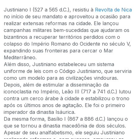
Justiniano I (527 a 565 d.C.), resistiu à
Revolta de Nica
no início de seu mandato e aproveitou a ocasião para
realizar extensas reformas na cidade. Ele lançou
campanhas militares bem-sucedidas que ajudaram os
bizantinos a recuperar territórios perdidos com o
colapso do Império Romano do Ocidente no século V,
expandindo suas fronteiras para cercar o Mar
Mediterrâneo.
Além disso, Justiniano estabeleceu um sistema
uniforme de leis com o Código Justiniano, que serviria
como um modelo para as civilizações vindouras.
Depois, além de estimular a disseminação da
iconoclastia no Império, Leão III (717 a 741 d.C.) lutou
contra um cerco árabe à cidade e estabilizou o trono
após os últimos anos de agitação. Ele foi o primeiro
imperador da dinastia Isáurica.
Da mesma forma, Basílio I (867 a 886 d.C.) lançou o
que se tornou a dinastia macedônia de dois séculos.
Apesar de seu analfabetismo, ele seguiu Justiniano