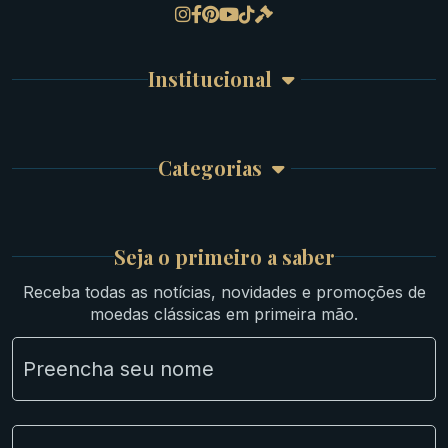
Gregas
Detalhes da conta
Romanas
Meus Pedidos
Byzantinas
Institucional
Carrinho de Compra
Bíblicas
Finalizar Compra
Celtas
Garantia e Frete
Culturas Orientais
Categorias
Atendimento
Ouro
Mapa do Site
Prata
Medievais e Modernas
Britsh
Seja o primeiro a saber
Ibéricas
Receba todas as notícias, novidades e promoções de
Lotes Grandes
moedas clássicas em primeira mão.
Material Numismático
NGC e NNC Encapsuladas
Novidades
Uncleaned Coins