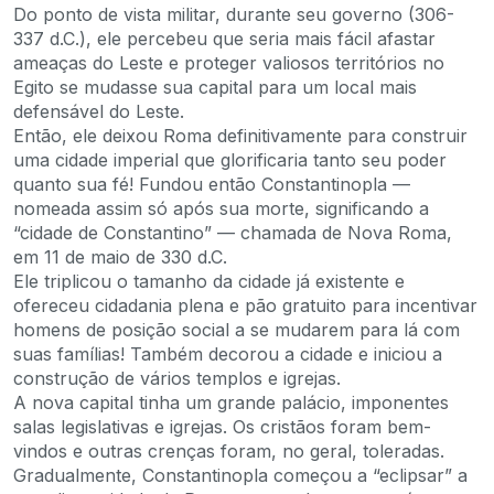
Do ponto de vista militar, durante seu governo (306-
337 d.C.), ele percebeu que seria mais fácil afastar
ameaças do Leste e proteger valiosos territórios no
Egito se mudasse sua capital para um local mais
defensável do Leste.
Então, ele deixou Roma definitivamente para construir
uma cidade imperial que glorificaria tanto seu poder
quanto sua fé! Fundou então Constantinopla —
nomeada assim só após sua morte, significando a
“cidade de Constantino” — chamada de Nova Roma,
em 11 de maio de 330 d.C.
Ele triplicou o tamanho da cidade já existente e
ofereceu cidadania plena e pão gratuito para incentivar
homens de posição social a se mudarem para lá com
suas famílias! Também decorou a cidade e iniciou a
construção de vários templos e igrejas.
A nova capital tinha um grande palácio, imponentes
salas legislativas e igrejas. Os cristãos foram bem-
vindos e outras crenças foram, no geral, toleradas.
Gradualmente, Constantinopla começou a “eclipsar” a