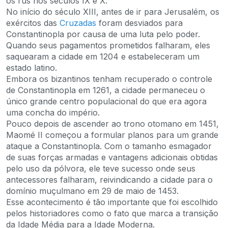
os rus nos séculos IX e X.
No início do século XIII, antes de ir para Jerusalém, os
exércitos das
Cruzadas
foram desviados para
Constantinopla por causa de uma luta pelo poder.
Quando seus pagamentos prometidos falharam, eles
saquearam a cidade em 1204 e estabeleceram um
estado latino.
Embora os bizantinos tenham recuperado o controle
de Constantinopla em 1261, a cidade permaneceu o
único grande centro populacional do que era agora
uma concha do império.
Pouco depois de ascender ao trono otomano em 1451,
Maomé II começou a formular planos para um grande
ataque a Constantinopla. Com o tamanho esmagador
de suas forças armadas e vantagens adicionais obtidas
pelo uso da pólvora, ele teve sucesso onde seus
antecessores falharam, reivindicando a cidade para o
domínio muçulmano em 29 de maio de 1453.
Esse acontecimento é tão importante que foi escolhido
pelos historiadores como o fato que marca a transição
da Idade Média para a Idade Moderna.