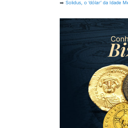
➡️
Solidus, o ‘dólar’ da Idade M