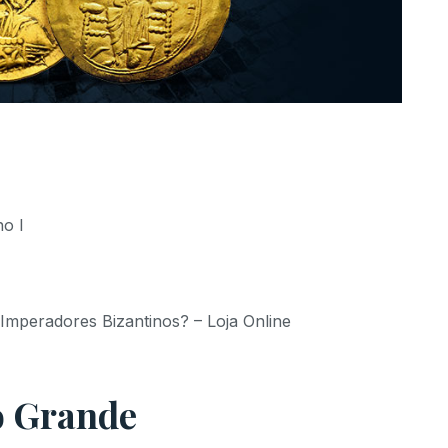
no I
mperadores Bizantinos? – Loja Online
o Grande