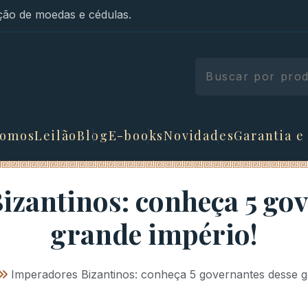
ão de moedas e cédulas.
somos
Leilão
Blog
E-books
Novidades
Garantia e
izantinos: conheça 5 gov
grande império!
»
Imperadores Bizantinos: conheça 5 governantes desse g