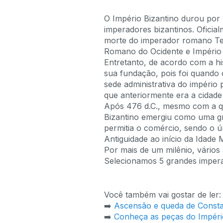
O Império Bizantino durou por
imperadores bizantinos. Oficia
morte do imperador romano Teod
Romano do Ocidente e Império 
Entretanto, de acordo com a hi
sua fundação, pois foi quando 
sede administrativa do impéri
que anteriormente era a cidade
Após 476 d.C., mesmo com a q
Bizantino emergiu como uma gr
permitia o comércio, sendo o ú
Antiguidade ao início da Idade
Por mais de um milênio, vários
Selecionamos 5 grandes impera
Você também vai gostar de ler:
➡️
Ascensão e queda de Consta
➡️
Conheça as peças do Impéri