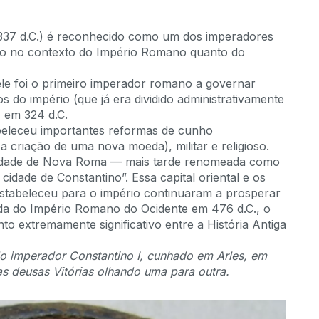
-337 d.C.) é reconhecido como um dos imperadores
anto no contexto do Império Romano quanto do
le foi o primeiro imperador romano a governar
os do império (que já era dividido administrativamente
, em 324 d.C.
beleceu importantes reformas de cunho
a criação de uma nova moeda), militar e religioso.
 cidade de Nova Roma — mais tarde renomeada como
 cidade de Constantino”. Essa capital oriental e os
estabeleceu para o império continuaram a prosperar
da do Império Romano do Ocidente em 476 d.C., o
o extremamente significativo entre a História Antiga
do imperador Constantino I, cunhado em Arles, em
s deusas Vitórias olhando uma para outra.