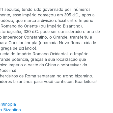
 11 séculos, tendo sido governado por inúmeros
lmente, esse império começou em 395 d.C., após a
ósio, que marca a divisão oficial entre Império
Romano do Oriente (ou Império Bizantino).
storiografia, 330 d.C. pode ser considerado o ano de
o imperador Constantino, o Grande, transferiu a
o para Constantinopla (chamada Nova Roma, cidade
 grega de Bizâncio).
ueda do Império Romano Ocidental, o Império
ande potência, graças a sua localização que
nico império a oeste da China a sobreviver da
 Moderna!
 herdeiros de Roma sentaram no trono bizantino.
dores bizantinos para você conhecer. Boa leitura!
ntinopla
o Bizantino