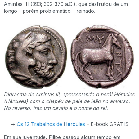
Amintas III (393; 392-370 a.C.), que desfrutou de um
longo – porém problemático – reinado.
Didracma de Amintas III, apresentando o herói Héracles
(Hércules) com o chapéu de pele de leão no anverso.
No reverso, traz um cavalo e o nome do rei.
➡️
Os 12 Trabalhos de Hércules
– E-book GRÁTIS
Em sua juventude, Filipe passou algum tempo em