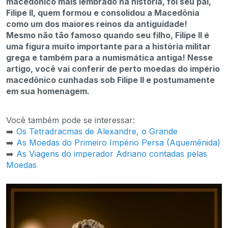
macedônico mais lembrado na história, foi seu pai,
Filipe II, quem formou e consolidou a Macedônia
como um dos maiores reinos da antiguidade!
Mesmo não tão famoso quando seu filho, Filipe II é
uma figura muito importante para a história militar
grega e também para a numismática antiga! Nesse
artigo, você vai conferir de perto moedas do império
macedônico cunhadas sob Filipe II e postumamente
em sua homenagem.
Você também pode se interessar:
➡️
Os Tetradracmas de Alexandre, o Grande
➡️
As Moedas do Primeiro Império Persa (Aquemênida)
➡️
As Viagens do imperador Adriano contadas pelas
Moedas