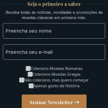
Britsh
Seja o primeiro a saber
Ibéricas
Receba todas as notícias, novidades e promoções de
Lotes Grandes
moedas clássicas em primeira mão.
Material Numismático
NGC e NNC Encapsuladas
Novidades
Uncleaned Coins
Coleciono Moedas Romanas
Coleciono Moedas Gregas
Não coleciono, mas quero começar
Apenas gosto de História
Assinar Newsletter