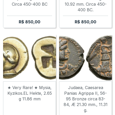
Circa 450-400 BC
10.92 mm. Circa 450-
400 BC.
R$
850,00
R$
850,00
★ Very Rare! ★ Mysia,
Judaea, Caesarea
Kyzikos.EL Hekte, 2.65
Panias Agrippa II, 56-
g 11.86 mm
95 Bronze circa 83-
84, Æ 21.30 mm., 11.31
g.